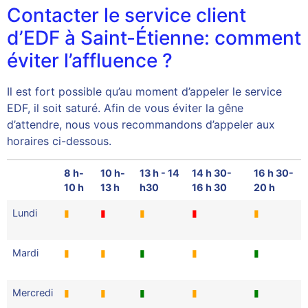
Contacter le service client
d’EDF à Saint-Étienne: comment
éviter l’affluence ?
Il est fort possible qu’au moment d’appeler le service
EDF, il soit saturé. Afin de vous éviter la gêne
d’attendre, nous vous recommandons d’appeler aux
horaires ci-dessous.
8 h-
10 h-
13 h - 14
14 h 30-
16 h 30-
10 h
13 h
h30
16 h 30
20 h
Lundi
▮
▮
▮
▮
▮
Mardi
▮
▮
▮
▮
▮
Mercredi
▮
▮
▮
▮
▮