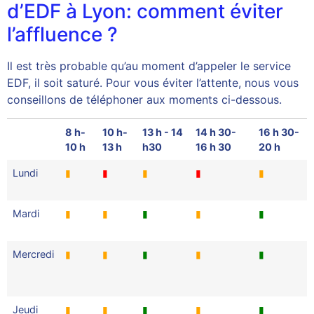
d’EDF à Lyon: comment éviter
l’affluence ?
Il est très probable qu’au moment d’appeler le service
EDF, il soit saturé. Pour vous éviter l’attente, nous vous
conseillons de téléphoner aux moments ci-dessous.
8 h-
10 h-
13 h - 14
14 h 30-
16 h 30-
10 h
13 h
h30
16 h 30
20 h
Lundi
▮
▮
▮
▮
▮
Mardi
▮
▮
▮
▮
▮
Mercredi
▮
▮
▮
▮
▮
Jeudi
▮
▮
▮
▮
▮