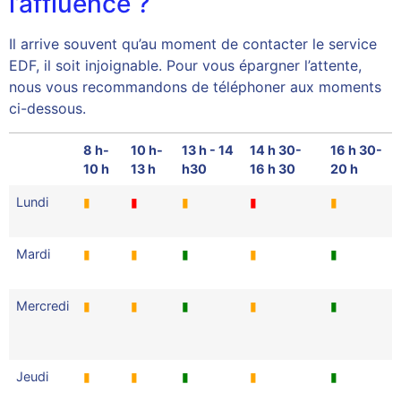
l’affluence ?
Il arrive souvent qu’au moment de contacter le service
EDF, il soit injoignable. Pour vous épargner l’attente,
nous vous recommandons de téléphoner aux moments
ci-dessous.
8 h-
10 h-
13 h - 14
14 h 30-
16 h 30-
10 h
13 h
h30
16 h 30
20 h
Lundi
▮
▮
▮
▮
▮
Mardi
▮
▮
▮
▮
▮
Mercredi
▮
▮
▮
▮
▮
Jeudi
▮
▮
▮
▮
▮