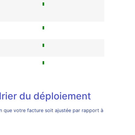
▮
▮
▮
▮
drier du déploiement
 que votre facture soit ajustée par rapport à