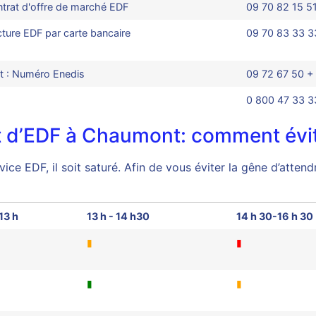
contrat d'offre de marché EDF
09 70 82 15 5
ture EDF par carte bancaire
09 70 83 33 3
nt : Numéro Enedis
09 72 67 50 + 
0 800 47 33 3
nt d’EDF à Chaumont: comment évite
rvice EDF, il soit saturé. Afin de vous éviter la gêne d’at
13 h
13 h - 14 h30
14 h 30-16 h 30
▮
▮
▮
▮