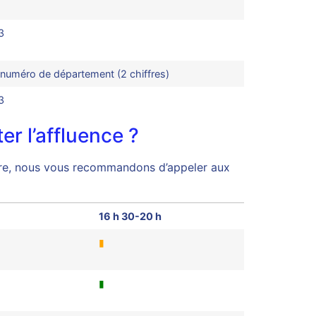
1
3
numéro de département (2 chiffres)
3
r l’affluence ?
tendre, nous vous recommandons d’appeler aux
16 h 30-20 h
▮
▮