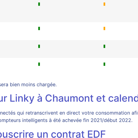
▮
▮
▮
▮
▮
▮
▮
▮
 sera bien moins chargée.
ur Linky à Chaumont et calen
ctés qui retranscrivent en direct votre consommation afin
mpteurs intelligents à été achevée fin 2021/début 2022.
uscrire un contrat EDF