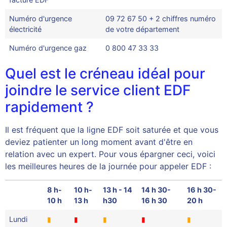
Numéro d'urgence
09 72 67 50 + 2 chiffres numéro
électricité
de votre département
Numéro d'urgence gaz
0 800 47 33 33
Quel est le créneau idéal pour
joindre le service client EDF
rapidement ?
Il est fréquent que la ligne EDF soit saturée et que vous
deviez patienter un long moment avant d'être en
relation avec un expert. Pour vous épargner ceci, voici
les meilleures heures de la journée pour appeler EDF :
8 h-
10 h-
13 h - 14
14 h 30-
16 h 30-
10 h
13 h
h30
16 h 30
20 h
Lundi
▮
▮
▮
▮
▮