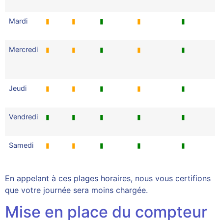
Mardi
▮
▮
▮
▮
▮
Mercredi
▮
▮
▮
▮
▮
Jeudi
▮
▮
▮
▮
▮
Vendredi
▮
▮
▮
▮
▮
Samedi
▮
▮
▮
▮
▮
En appelant à ces plages horaires, nous vous certifions
que votre journée sera moins chargée.
Mise en place du compteur