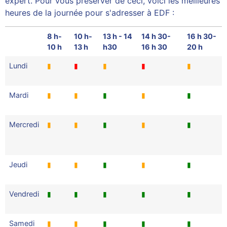
expert. Pour vous préserver de ceci, voici les meilleures
heures de la journée pour s'adresser à EDF :
8 h-
10 h-
13 h - 14
14 h 30-
16 h 30-
10 h
13 h
h30
16 h 30
20 h
Lundi
▮
▮
▮
▮
▮
Mardi
▮
▮
▮
▮
▮
Mercredi
▮
▮
▮
▮
▮
Jeudi
▮
▮
▮
▮
▮
Vendredi
▮
▮
▮
▮
▮
Samedi
▮
▮
▮
▮
▮