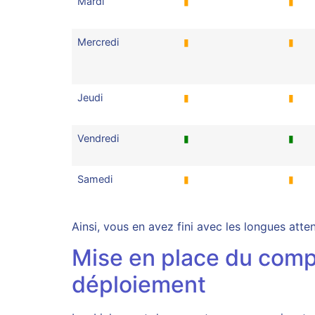
Mardi
▮
▮
Mercredi
▮
▮
Jeudi
▮
▮
Vendredi
▮
▮
Samedi
▮
▮
Ainsi, vous en avez fini avec les longues atte
Mise en place du comp
déploiement