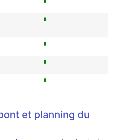
▮
▮
▮
▮
▮
ont et planning du