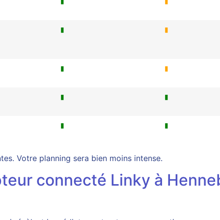
▮
▮
▮
▮
▮
▮
▮
▮
▮
▮
ntes. Votre planning sera bien moins intense.
teur connecté Linky à Henneb