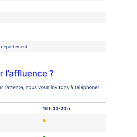
e département
 l’affluence ?
r l’attente, nous vous invitons à téléphoner
16 h 30-20 h
▮