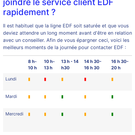
joindre le service client EDF
rapidement ?
Il est habituel que la ligne EDF soit saturée et que vous
deviez attendre un long moment avant d'être en relation
avec un conseiller. Afin de vous épargner ceci, voici les
meilleurs moments de la journée pour contacter EDF :
8 h-
10 h-
13 h - 14
14 h 30-
16 h 30-
10 h
13 h
h30
16 h 30
20 h
Lundi
▮
▮
▮
▮
▮
Mardi
▮
▮
▮
▮
▮
Mercredi
▮
▮
▮
▮
▮