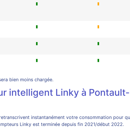
▮
▮
▮
▮
▮
▮
▮
▮
 sera bien moins chargée.
ur intelligent Linky à Pontaul
retranscrivent instantanément votre consommation pour que
mpteurs Linky est terminée depuis fin 2021/début 2022.