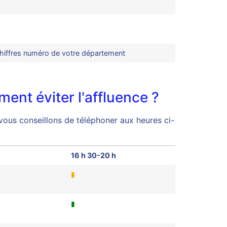
hiffres numéro de votre département
ent éviter l'affluence ?
s vous conseillons de téléphoner aux heures ci-
16 h 30-20 h
▮
▮