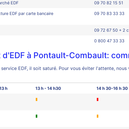
marché EDF
09 70 82 15 51
ture EDF par carte bancaire
09 70 83 33 33
09 72 67 50 + 2 c
0 800 47 33 33
nt d'EDF à Pontault-Combault: comm
 service EDF, il soit saturé. Pour vous éviter l'attente, nou
13 h
13 h - 14 h30
14 h 30-16 h 30
▮
▮
▮
▮