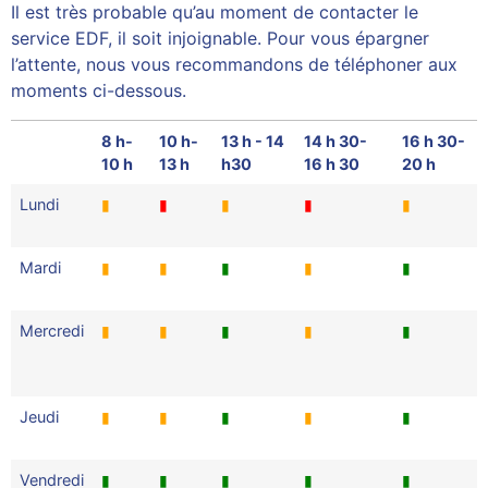
Il est très probable qu’au moment de contacter le
service EDF, il soit injoignable. Pour vous épargner
l’attente, nous vous recommandons de téléphoner aux
moments ci-dessous.
8 h-
10 h-
13 h - 14
14 h 30-
16 h 30-
10 h
13 h
h30
16 h 30
20 h
Lundi
▮
▮
▮
▮
▮
Mardi
▮
▮
▮
▮
▮
Mercredi
▮
▮
▮
▮
▮
Jeudi
▮
▮
▮
▮
▮
Vendredi
▮
▮
▮
▮
▮