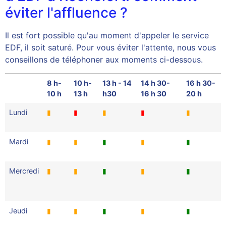
éviter l'affluence ?
Il est fort possible qu'au moment d'appeler le service
EDF, il soit saturé. Pour vous éviter l'attente, nous vous
conseillons de téléphoner aux moments ci-dessous.
8 h-
10 h-
13 h - 14
14 h 30-
16 h 30-
10 h
13 h
h30
16 h 30
20 h
Lundi
▮
▮
▮
▮
▮
Mardi
▮
▮
▮
▮
▮
Mercredi
▮
▮
▮
▮
▮
Jeudi
▮
▮
▮
▮
▮