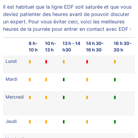
Il est habituel que la ligne EDF soit saturée et que vous
deviez patienter des heures avant de pouvoir discuter
un expert. Pour vous éviter ceci, voici les meilleures
heures de la journée pour entrer en contact avec EDF :
8 h-
10 h-
13 h - 14
14 h 30-
16 h 30-
10 h
13 h
h30
16 h 30
20 h
Lundi
▮
▮
▮
▮
▮
Mardi
▮
▮
▮
▮
▮
Mercredi
▮
▮
▮
▮
▮
Jeudi
▮
▮
▮
▮
▮