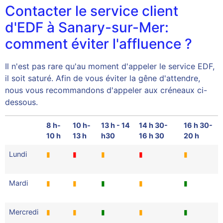
Contacter le service client
d'EDF à Sanary-sur-Mer:
comment éviter l'affluence ?
Il n'est pas rare qu'au moment d'appeler le service EDF,
il soit saturé. Afin de vous éviter la gêne d'attendre,
nous vous recommandons d'appeler aux créneaux ci-
dessous.
8 h-
10 h-
13 h - 14
14 h 30-
16 h 30-
10 h
13 h
h30
16 h 30
20 h
Lundi
▮
▮
▮
▮
▮
Mardi
▮
▮
▮
▮
▮
Mercredi
▮
▮
▮
▮
▮