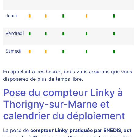
Jeudi
▮
▮
▮
▮
▮
Vendredi
▮
▮
▮
▮
▮
Samedi
▮
▮
▮
▮
▮
En appelant à ces heures, nous vous assurons que vous
disposerez de plus de temps libre.
Pose du compteur Linky à
Thorigny-sur-Marne et
calendrier du déploiement
La pose de
compteur Linky, pratiquée par ENEDIS, est