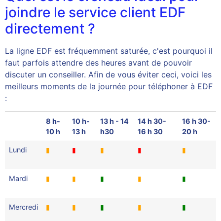
joindre le service client EDF
directement ?
La ligne EDF est fréquemment saturée, c'est pourquoi il
faut parfois attendre des heures avant de pouvoir
discuter un conseiller. Afin de vous éviter ceci, voici les
meilleurs moments de la journée pour téléphoner à EDF
:
8 h-
10 h-
13 h - 14
14 h 30-
16 h 30-
10 h
13 h
h30
16 h 30
20 h
Lundi
▮
▮
▮
▮
▮
Mardi
▮
▮
▮
▮
▮
Mercredi
▮
▮
▮
▮
▮